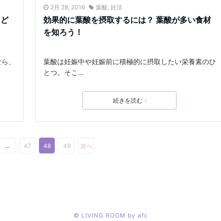
2月 28, 2016
葉酸
,
妊活
はど
効果的に葉酸を摂取するには？ 葉酸が多い食材
を知ろう！
なら、
葉酸は妊娠中や妊娠前に積極的に摂取したい栄養素のひ
とつ。そこ…
続きを読む
…
47
48
49
次へ
©
LIVING ROOM by afc