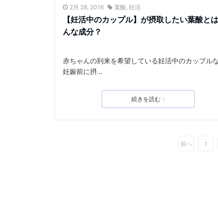
2月 28, 2016
葉酸
,
妊活
【妊活中のカップル】が摂取したい葉酸と
んな成分？
赤ちゃんの到来を希望している妊活中のカップル
妊娠前に摂…
続きを読む
前へ
1