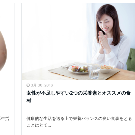
3月 30, 2016
べ
女性が不足しやすい2つの栄養素とオススメの食
材
厚生労
健康的な生活を送る上で栄養バランスの良い食事をとる
ことはとて…