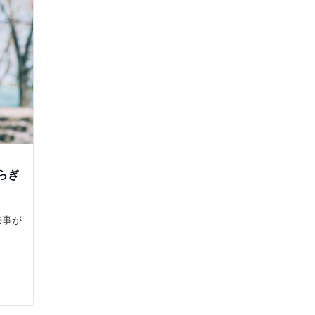
らぎ
来事が