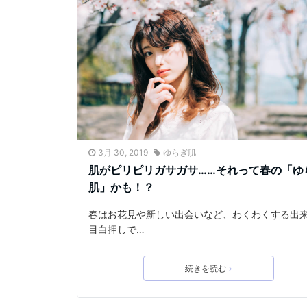
3月 30, 2019
ゆらぎ肌
肌がピリピリガサガサ……それって春の「ゆ
肌」かも！？
春はお花見や新しい出会いなど、わくわくする出
目白押しで…
続きを読む