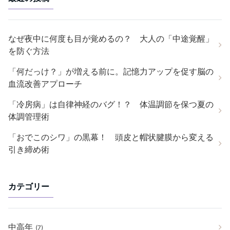
なぜ夜中に何度も目が覚めるの？ 大人の「中途覚醒」
を防ぐ方法
「何だっけ？」が増える前に。記憶力アップを促す脳の
血流改善アプローチ
「冷房病」は自律神経のバグ！？ 体温調節を保つ夏の
体調管理術
「おでこのシワ」の黒幕！ 頭皮と帽状腱膜から変える
引き締め術
カテゴリー
中高年
(7)