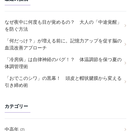
なぜ夜中に何度も目が覚めるの？ 大人の「中途覚醒」
を防ぐ方法
「何だっけ？」が増える前に。記憶力アップを促す脳の
血流改善アプローチ
「冷房病」は自律神経のバグ！？ 体温調節を保つ夏の
体調管理術
「おでこのシワ」の黒幕！ 頭皮と帽状腱膜から変える
引き締め術
カテゴリー
中高年
(7)