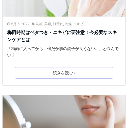
5月 6, 2022
洗顔
,
美容
,
肌荒れ
,
乾燥
,
ニキビ
梅雨時期はベタつき・ニキビに要注意！今必要なスキ
ンケアとは
「梅雨に入ってから、何だか肌の調子が良くない…」と悩んで
いま…
続きを読む