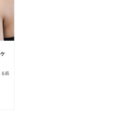
ーケ
こる筋