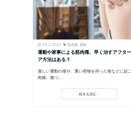
2月 2, 2023
筋肉痛
,
運動
運動や家事による筋肉痛、早く治すアフタ
ア方法はある？
激しい運動の後や、重い荷物を持った後などに起
肉痛。傷つ…
続きを読む