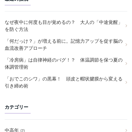
なぜ夜中に何度も目が覚めるの？ 大人の「中途覚醒」
を防ぐ方法
「何だっけ？」が増える前に。記憶力アップを促す脳の
血流改善アプローチ
「冷房病」は自律神経のバグ！？ 体温調節を保つ夏の
体調管理術
「おでこのシワ」の黒幕！ 頭皮と帽状腱膜から変える
引き締め術
カテゴリー
中高年
(7)