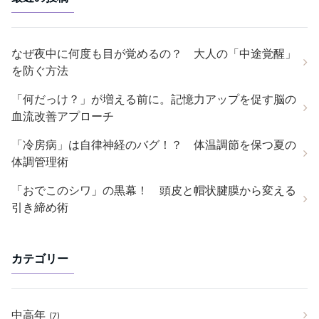
なぜ夜中に何度も目が覚めるの？ 大人の「中途覚醒」
を防ぐ方法
「何だっけ？」が増える前に。記憶力アップを促す脳の
血流改善アプローチ
「冷房病」は自律神経のバグ！？ 体温調節を保つ夏の
体調管理術
「おでこのシワ」の黒幕！ 頭皮と帽状腱膜から変える
引き締め術
カテゴリー
中高年
(7)