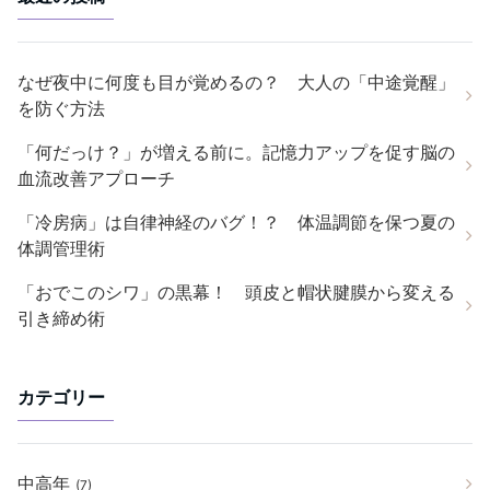
なぜ夜中に何度も目が覚めるの？ 大人の「中途覚醒」
を防ぐ方法
「何だっけ？」が増える前に。記憶力アップを促す脳の
血流改善アプローチ
「冷房病」は自律神経のバグ！？ 体温調節を保つ夏の
体調管理術
「おでこのシワ」の黒幕！ 頭皮と帽状腱膜から変える
引き締め術
カテゴリー
中高年
(7)