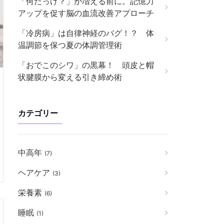
「何だっけ？」が増える前に。記憶力
アップを促す脳の血流改善アプローチ
「冷房病」は自律神経のバグ！？ 体
温調節を保つ夏の体調管理術
「おでこのシワ」の黒幕！ 頭皮と帽
状腱膜から変える引き締め術
カテゴリー
中高年
(7)
ヘアケア
(3)
栄養素
(6)
睡眠
(1)