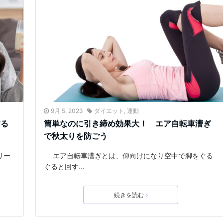
9月 5, 2023
ダイエット
,
運動
する
簡単なのに引き締め効果大！ エア自転車漕ぎ
で秋太りを防ごう
リー
エア自転車漕ぎとは、仰向けになり空中で脚をぐる
ぐると回す…
続きを読む