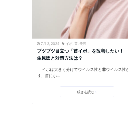
7月 2, 2024
イボ
,
首
,
美容
ブツブツ目立つ「首イボ」を改善したい！
生原因と対策方法は？
イボは大きく分けてウイルス性と非ウイルス性
り、首に小…
続きを読む