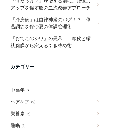
「何だっけ？」が増える前に。記憶力
アップを促す脳の血流改善アプローチ
「冷房病」は自律神経のバグ！？ 体
温調節を保つ夏の体調管理術
「おでこのシワ」の黒幕！ 頭皮と帽
状腱膜から変える引き締め術
カテゴリー
中高年
(7)
ヘアケア
(3)
栄養素
(6)
睡眠
(1)