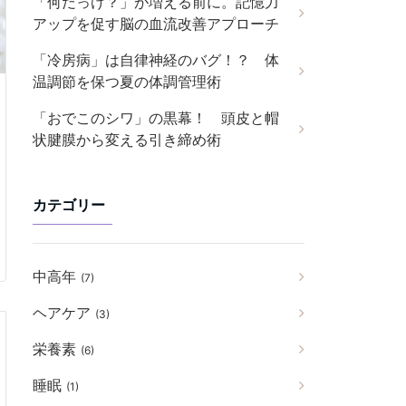
「何だっけ？」が増える前に。記憶力
アップを促す脳の血流改善アプローチ
「冷房病」は自律神経のバグ！？ 体
温調節を保つ夏の体調管理術
「おでこのシワ」の黒幕！ 頭皮と帽
状腱膜から変える引き締め術
カテゴリー
中高年
(7)
ヘアケア
(3)
栄養素
(6)
睡眠
(1)