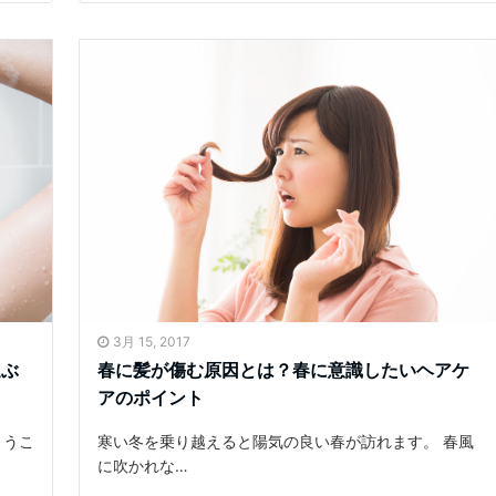
3月 15, 2017
選ぶ
春に髪が傷む原因とは？春に意識したいヘアケ
アのポイント
まうこ
寒い冬を乗り越えると陽気の良い春が訪れます。 春風
に吹かれな…