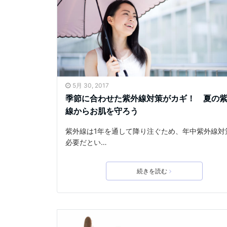
5月 30, 2017
季節に合わせた紫外線対策がカギ！ 夏の
線からお肌を守ろう
紫外線は1年を通して降り注ぐため、年中紫外線対
必要だとい…
続きを読む