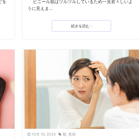
どを
ビニール肌はツルツルしているため一見若々しいよ
うに見えま…
続きを読む
10月 16, 2024
髪
,
美容