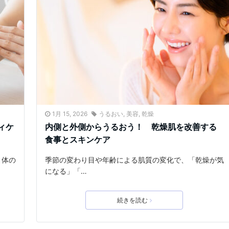
1月 15, 2026
うるおい
,
美容
,
乾燥
ィケ
内側と外側からうるおう！ 乾燥肌を改善する
食事とスキンケア
、体の
季節の変わり目や年齢による肌質の変化で、「乾燥が気
になる」「…
続きを読む