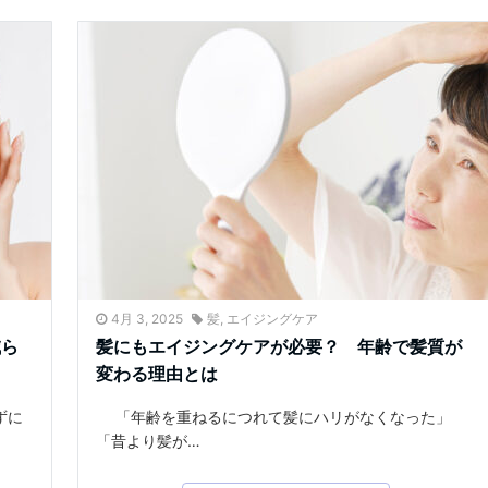
4月 3, 2025
髪
,
エイジングケア
減ら
髪にもエイジングケアが必要？ 年齢で髪質が
変わる理由とは
ずに
「年齢を重ねるにつれて髪にハリがなくなった」
「昔より髪が…