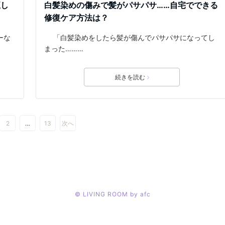
正し
白髪染めの傷みで髪がパサパサ……自宅でできる
修復ケア方法は？
ーな
「白髪染めをしたら髪が傷んでパサパサになってし
まった………
続きを読む
2
…
13
次へ
©
LIVING ROOM by afc