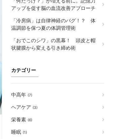
「何だっけ？」が増える前に。記憶力
アップを促す脳の血流改善アプローチ
「冷房病」は自律神経のバグ！？ 体
温調節を保つ夏の体調管理術
「おでこのシワ」の黒幕！ 頭皮と帽
状腱膜から変える引き締め術
カテゴリー
中高年
(7)
ヘアケア
(3)
栄養素
(6)
睡眠
(1)