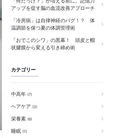
「何だっけ？」が増える前に。記憶力
アップを促す脳の血流改善アプローチ
「冷房病」は自律神経のバグ！？ 体
温調節を保つ夏の体調管理術
「おでこのシワ」の黒幕！ 頭皮と帽
状腱膜から変える引き締め術
カテゴリー
中高年
(7)
ヘアケア
(3)
栄養素
(6)
睡眠
(1)