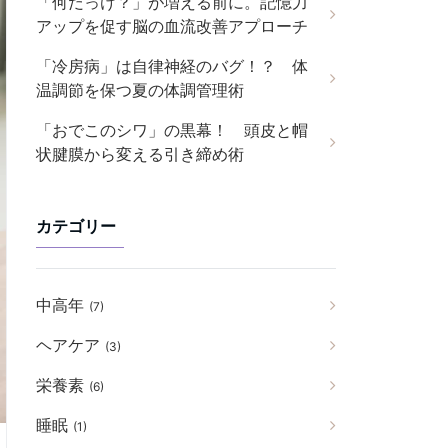
「何だっけ？」が増える前に。記憶力
アップを促す脳の血流改善アプローチ
「冷房病」は自律神経のバグ！？ 体
温調節を保つ夏の体調管理術
「おでこのシワ」の黒幕！ 頭皮と帽
状腱膜から変える引き締め術
カテゴリー
中高年
(7)
ヘアケア
(3)
栄養素
(6)
睡眠
(1)