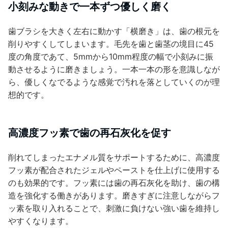
小刻みな動きで一本ずつ優しく磨く
歯ブラシを大きく左右に動かす「横磨き」は、歯の根元を
削りやすくしてしまいます。毛先を歯と歯茎の境目に45
度の角度であて、5mmから10mm程度の幅で小刻みに振
動させるように磨きましょう。一本一本の形を意識しなが
ら、優しくなでるような感覚で汚れを落としていくのが理
想的です。
高濃度フッ素で歯の再石灰化を促す
削れてしまったエナメル質をサポートするために、高濃度
フッ素が配合されたジェルやペーストを仕上げに使用する
のも効果的です。フッ素には歯の再石灰化を助け、歯の構
造を強化する働きがあります。磨きすぎに注意しながらフ
ッ素を取り入れることで、刺激に負けない強い歯を維持し
やすくなります。