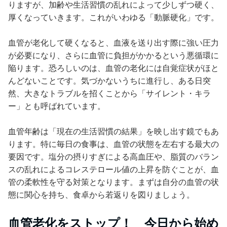
りますが、加齢や生活習慣の乱れによって少しずつ硬く、
厚くなっていきます。これがいわゆる「動脈硬化」です。
血管が老化して硬くなると、血液を送り出す際に強い圧力
が必要になり、さらに血管に負担がかかるという悪循環に
陥ります。恐ろしいのは、血管の老化には自覚症状がほと
んどないことです。気づかないうちに進行し、ある日突
然、大きなトラブルを招くことから「サイレント・キラ
ー」とも呼ばれています。
血管年齢は「現在の生活習慣の結果」を映し出す鏡でもあ
ります。特に毎日の食事は、血管の状態を左右する最大の
要因です。塩分の摂りすぎによる高血圧や、脂質のバラン
スの乱れによるコレステロール値の上昇を防ぐことが、血
管の柔軟性を守る対策となります。まずは自分の血管の状
態に関心を持ち、食卓から若返りを図りましょう。
血管老化をストップ！ 今日から始め