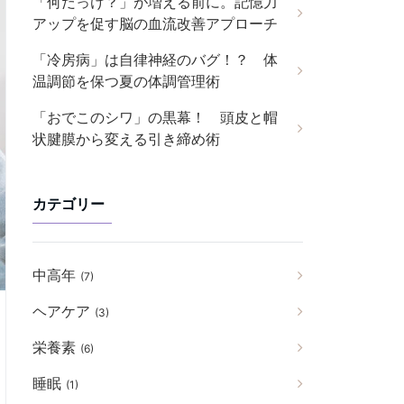
「何だっけ？」が増える前に。記憶力
アップを促す脳の血流改善アプローチ
「冷房病」は自律神経のバグ！？ 体
温調節を保つ夏の体調管理術
「おでこのシワ」の黒幕！ 頭皮と帽
状腱膜から変える引き締め術
カテゴリー
中高年
(7)
ヘアケア
(3)
栄養素
(6)
睡眠
(1)