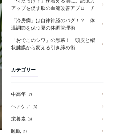
「何だっけ？」が増える前に。記憶力
アップを促す脳の血流改善アプローチ
「冷房病」は自律神経のバグ！？ 体
温調節を保つ夏の体調管理術
「おでこのシワ」の黒幕！ 頭皮と帽
状腱膜から変える引き締め術
カテゴリー
中高年
(7)
ヘアケア
(3)
栄養素
(6)
睡眠
(1)