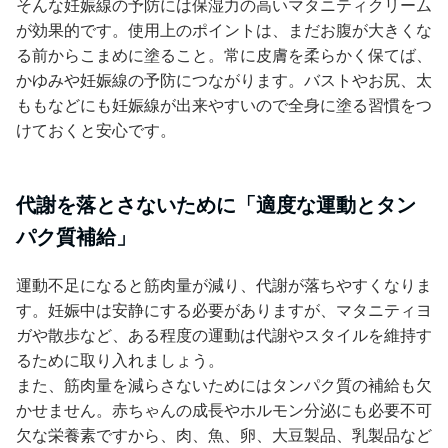
そんな妊娠線の予防には保湿力の高いマタニティクリーム
が効果的です。使用上のポイントは、まだお腹が大きくな
る前からこまめに塗ること。常に皮膚を柔らかく保てば、
かゆみや妊娠線の予防につながります。バストやお尻、太
ももなどにも妊娠線が出来やすいので全身に塗る習慣をつ
けておくと安心です。
代謝を落とさないために「適度な運動とタン
パク質補給」
運動不足になると筋肉量が減り、代謝が落ちやすくなりま
す。妊娠中は安静にする必要がありますが、マタニティヨ
ガや散歩など、ある程度の運動は代謝やスタイルを維持す
るために取り入れましょう。
また、筋肉量を減らさないためにはタンパク質の補給も欠
かせません。赤ちゃんの成長やホルモン分泌にも必要不可
欠な栄養素ですから、肉、魚、卵、大豆製品、乳製品など