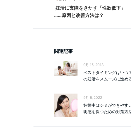
妊活に支障をきたす「性欲低下」
……原因と改善方法は？
関連記事
9月 15, 2018
ベストタイミングはいつ
の妊活をスムーズに進め
9月 6, 2022
妊娠中はシミができやす
明感を保つための対策方