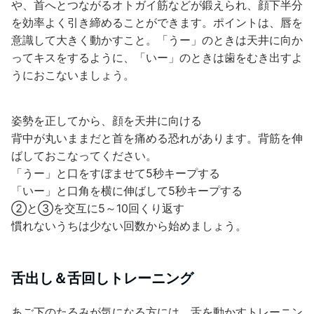
や、首へとつながるオトガイ筋などが鍛えられ、顔下半分
を効率よく引き締めることができます。ポイントは、唇を
意識して大きく動かすこと。「うー」のときは天井に向か
ってキスをするように、「いー」のときは歯をむき出すよ
うにおこないましょう。
姿勢を正してから、顔を天井に向ける
背中が丸いままだと首を痛める恐れがあります。背筋を伸
ばしておこなってください。
「うー」と口をすぼませて5秒キープする
「いー」と口角を横に伸ばして5秒キープする
②と③を交互に5～10回くり返す
慣れないうちは少ない回数から始めましょう。
舌出し＆舌回しトレーニング
あご下のたるみが気になる方には、舌を動かすトレーニン