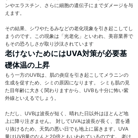
ンやエラスチン、さらに細胞の遺伝子にまでダメージを与
えます。
その結果、シワやたるみなどの老化現象を引き起こしてし
まうのです。この現象は「光老化」といわれ、美容業界で
もその恐ろしさが取り沙汰されています
老けないためにはUVA対策が必要基
礎体温の上昇
もう一方のUVBは、肌の炎症を引き起こしてメラニンの
生成を促すため、シミの原因になります。 シミも肌の見
た目年齢に大きく関わりますから、UVBも十分に怖い紫
外線といえるでしょう。
ただし、UVBは波長が短く、晴れた日以外はほとんど地
上に降り注ぎません。 対してUVAは波長が長く、雲を通
り抜けるため、天気の悪い日でも地上に届きます。UVA
量はUVB量のなんと20倍ともいわれているのです。 老け