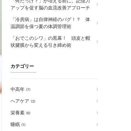
「何だっけ？」が増える前に。記憶力
アップを促す脳の血流改善アプローチ
「冷房病」は自律神経のバグ！？ 体
温調節を保つ夏の体調管理術
「おでこのシワ」の黒幕！ 頭皮と帽
状腱膜から変える引き締め術
カテゴリー
中高年
(7)
ヘアケア
(3)
栄養素
(6)
睡眠
(1)