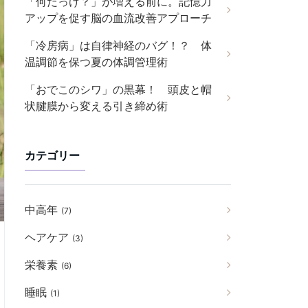
「何だっけ？」が増える前に。記憶力
アップを促す脳の血流改善アプローチ
「冷房病」は自律神経のバグ！？ 体
温調節を保つ夏の体調管理術
「おでこのシワ」の黒幕！ 頭皮と帽
状腱膜から変える引き締め術
カテゴリー
中高年
(7)
ヘアケア
(3)
栄養素
(6)
睡眠
(1)