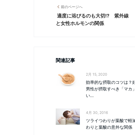
前のページへ
適度に浴びるのも大切!? 紫外線
と女性ホルモンの関係
関連記事
2月 15, 2020
効率的な摂取のコツは？
男性が摂取すべき「マカ
い...
4月 30, 2016
ツライつわりが葉酸で軽減
わりと葉酸の意外な関係