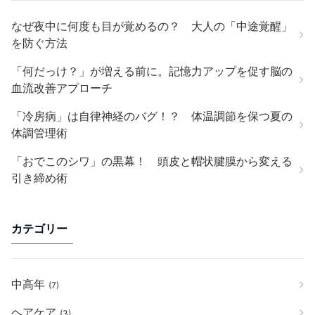
なぜ夜中に何度も目が覚めるの？ 大人の「中途覚醒」
を防ぐ方法
「何だっけ？」が増える前に。記憶力アップを促す脳の
血流改善アプローチ
「冷房病」は自律神経のバグ！？ 体温調節を保つ夏の
体調管理術
「おでこのシワ」の黒幕！ 頭皮と帽状腱膜から変える
引き締め術
カテゴリー
中高年
(7)
ヘアケア
(3)