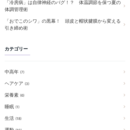
「冷房病」は自律神経のバグ！？ 体温調節を保つ夏の
体調管理術
「おでこのシワ」の黒幕！ 頭皮と帽状腱膜から変える
引き締め術
カテゴリー
中高年
(7)
ヘアケア
(3)
栄養素
(6)
睡眠
(1)
生活
(18)
運動