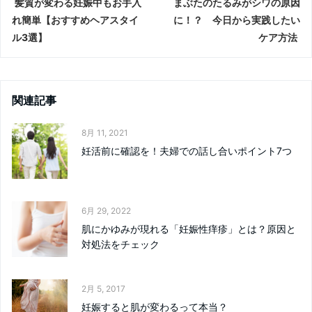
髪質が変わる妊娠中もお手入
まぶたのたるみがシワの原因
れ簡単【おすすめヘアスタイ
に！？ 今日から実践したい
ル3選】
ケア方法
関連記事
8月 11, 2021
妊活前に確認を！夫婦での話し合いポイント7つ
6月 29, 2022
肌にかゆみが現れる「妊娠性痒疹」とは？原因と
対処法をチェック
2月 5, 2017
妊娠すると肌が変わるって本当？