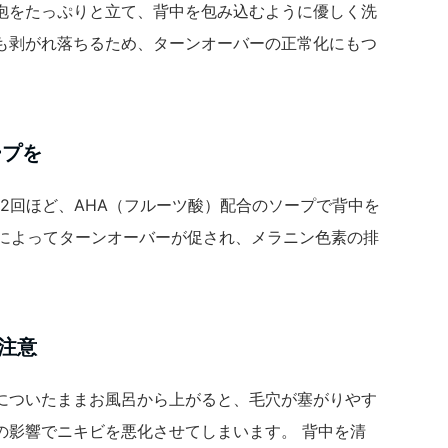
泡をたっぷりと立て、背中を包み込むように優しく洗
も剥がれ落ちるため、ターンオーバーの正常化にもつ
ープを
2回ほど、AHA（フルーツ酸）配合のソープで背中を
果によってターンオーバーが促され、メラニン色素の排
注意
についたままお風呂から上がると、毛穴が塞がりやす
の影響でニキビを悪化させてしまいます。 背中を清