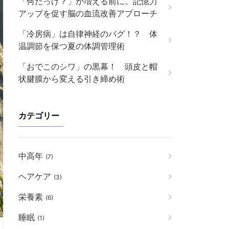
「何だっけ？」が増える前に。記憶力
アップを促す脳の血流改善アプローチ
「冷房病」は自律神経のバグ！？ 体
温調節を保つ夏の体調管理術
「おでこのシワ」の黒幕！ 頭皮と帽
状腱膜から変える引き締め術
カテゴリー
中高年
(7)
ヘアケア
(3)
栄養素
(6)
睡眠
(1)