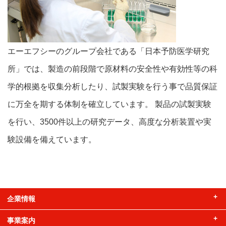
エーエフシーのグループ会社である「日本予防医学研究
所」では、製造の前段階で原材料の安全性や有効性等の科
学的根拠を収集分析したり、試製実験を行う事で品質保証
に万全を期する体制を確立しています。 製品の試製実験
を行い、3500件以上の研究データ、高度な分析装置や実
験設備を備えています。
企業情報
事業案内
企業情報