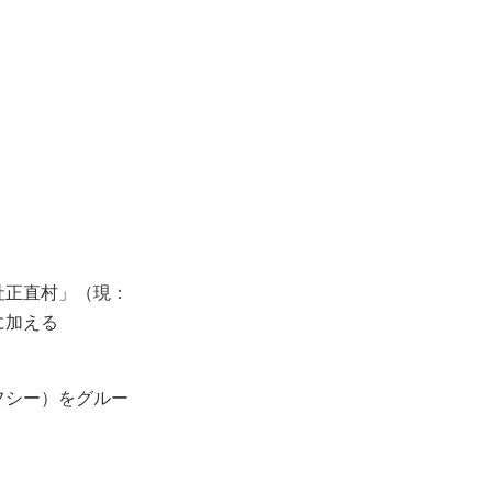
社正直村」（現：
に加える
フシー）をグルー