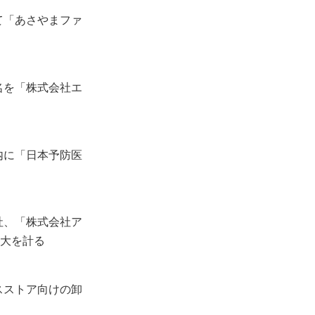
て「あさやまファ
名を「株式会社エ
内に「日本予防医
社、「株式会社ア
拡大を計る
スストア向けの卸