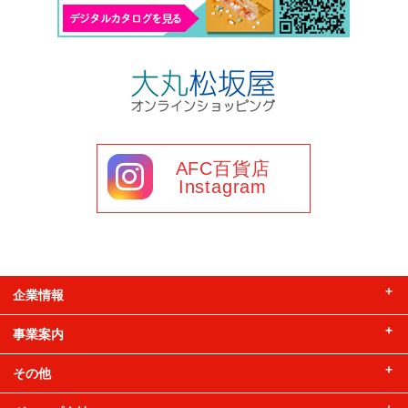
AFC百貨店
Instagram
企業情報
事業案内
企業情報
経営者メッセージ
その他
事業案内
会社沿革