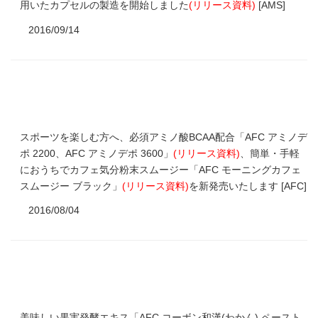
用いたカプセルの製造を開始しました
(
リリース資料
)
[AMS]
2016/09/14
スポーツを楽しむ方へ、必須アミノ酸BCAA配合「AFC アミノデ
ポ 2200、AFC アミノデポ 3600」
(
リリース資料
)
、簡単・手軽
におうちでカフェ気分粉末スムージー「AFC モーニングカフェ
スムージー ブラック」
(
リリース資料
)
を新発売いたします [AFC]
2016/08/04
美味しい果実発酵エキス「AFC コーボン和漢(わかん) ペースト