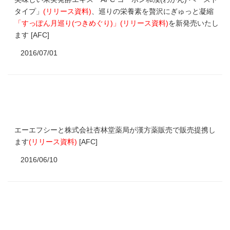
タイプ」
(
リリース資料
)
、巡りの栄養素を贅沢にぎゅっと凝縮
「
すっぽん月巡り(つきめぐり)」(
リリース資料
)
を新発売いたし
ます [AFC]
2016/07/01
エーエフシーと株式会社杏林堂薬局が漢方薬販売で販売提携し
ます
(
リリース資料
)
[AFC]
2016/06/10