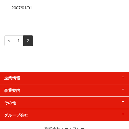
2007/01/01
<
1
2
企業情報
事業案内
企業情報
経営者メッセージ
その他
事業案内
会社沿革
百貨店事業本部
グループ会社
製品情報
会社概要
百貨店店舗
お問い合わせ
安全安心への取り組み
株式会社AFC-HDアムスライフサイエンス
株式会社エーエフシー